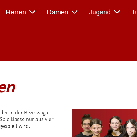
Herren
Damen
Jugend
T
en
er in der Bezirksliga
pielklasse nur aus vier
espielt wird.