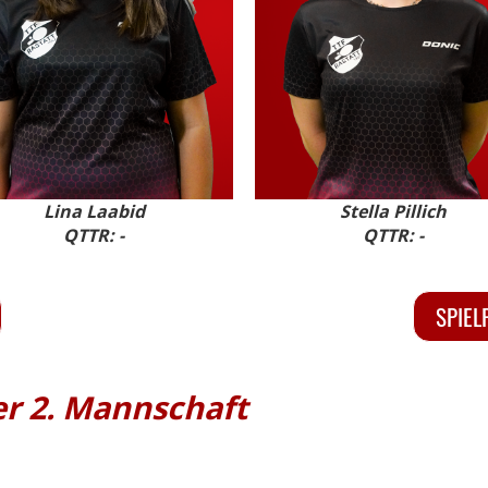
Lina Laabid
Stella Pillich
QTTR: -
QTTR: -
SPIEL
er 2. Mannschaft