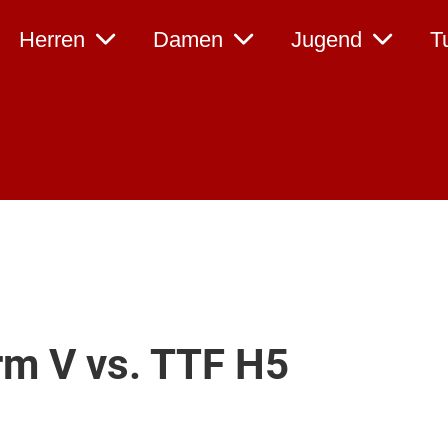
Herren
Damen
Jugend
T
m V vs. TTF H5