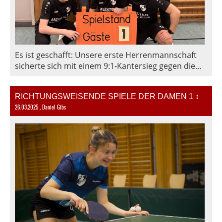
Es ist geschafft: Unsere erste Herrenmannschaft
sicherte sich mit einem 9:1-Kantersieg gegen die...
RICHTUNGSWEISENDE SPIELE DER DAMEN 1 ↕️
26.03.2025
, Daniel Gibs